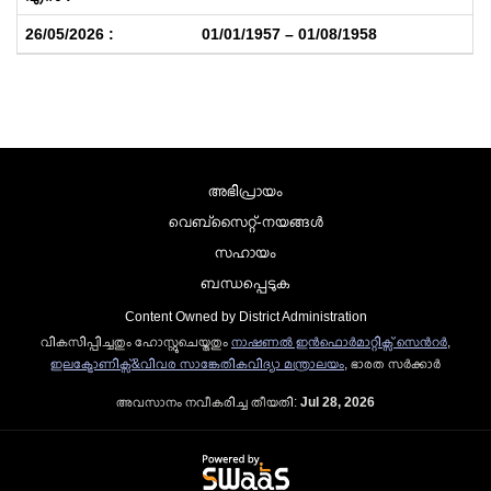
01/01/1957 – 01/08/1958
അഭിപ്രായം
വെബ്സൈറ്റ്-നയങ്ങള്‍
സഹായം
ബന്ധപ്പെടുക
Content Owned by District Administration
വികസിപ്പിച്ചതും ഹോസ്റ്റുചെയ്തതും
നാഷണല്‍ ഇന്‍ഫൊര്‍മാറ്റിക്സ് സെന്‍റര്‍
,
ഇലക്ട്രോണിക്സ്&വിവര സാങ്കേതികവിദ്യാ മന്ത്രാലയം
, ഭാരത സര്‍ക്കാര്‍
അവസാനം നവീകരിച്ച തീയതി:
Jul 28, 2026