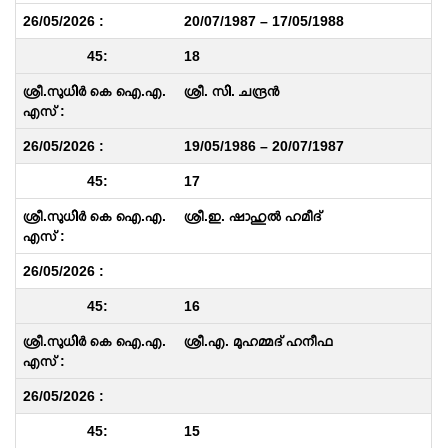
20/07/1987 – 17/05/1988
18
ശ്രീ. സി. ചന്ദ്രൻ
19/05/1986 – 20/07/1987
17
ശ്രീ.ഇ. ഷാഹുൽ ഹമീദ്‌
16
ശ്രീ.എ. മുഹമ്മദ് ഹനീഫ
15