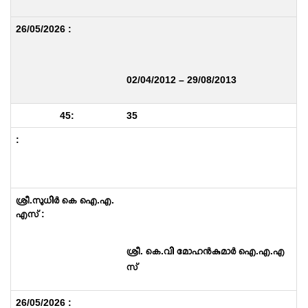
0
2/04/2012 – 29/08/2013
35
ശ്രീ. കെ.വി മോഹൻകുമാർ ഐ.എ.എ
സ്