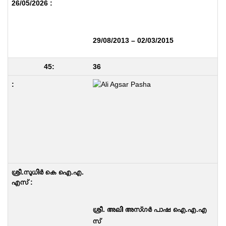
29/08/2013 – 02/03/2015
36
ശ്രീ. അലി അസ്ഗർ പാഷ ഐ.എ.എ
സ്