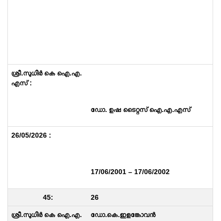
ഡോ. ഉഷ ടൈറ്റസ് ഐ.എ.എസ്
17/06/2001 – 17/06/2002
26
ഡോ.കെ.ഇളങ്കോവൻ