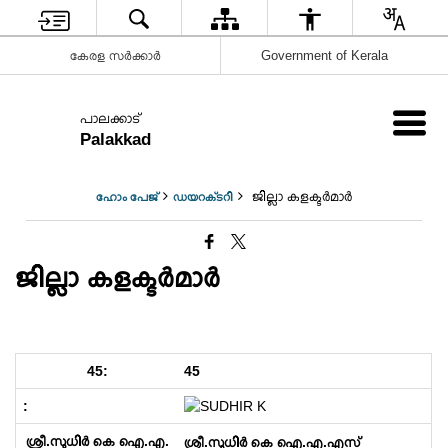
കേരള സർക്കാർ
Government of Kerala
പാലക്കാട്
Palakkad
ജില്ലാ കളക്ടർമാർ
ഹോം പേജ്
ഡയറക്‌ടറി
ജില്ലാ കളക്ടർമാർ
45
ശ്രീ.സുധിർ കെ ഐ.എ.എസ്