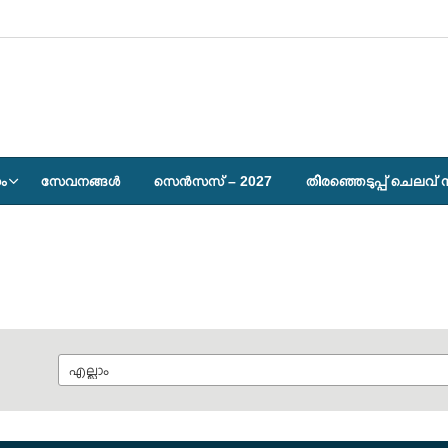
ം
സേവനങ്ങള്‍
സെൻസസ് – 2027
തിരഞ്ഞെടുപ്പ് ചെലവ്