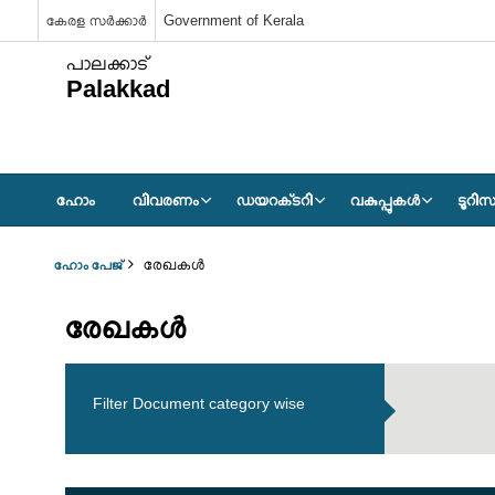
കേരള സർക്കാർ
Government of Kerala
പാലക്കാട്
Palakkad
ഹോം
വിവരണം
ഡയറക്‌ടറി
വകുപ്പുകള്‍
ടൂറിസ
രേഖകള്‍
ഹോം പേജ്
രേഖകള്‍
Filter Document category wise