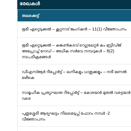
രേഖകള്‍
തലക്കെട്ട്
ഭൂമി ഏറ്റെടുക്കൽ – കൂറ്റനാട് ജംഗ്ഷൻ – 11(1) വിജ്ഞാപനം
ഭൂമി ഏറ്റെടുക്കൽ – കങ്കൺകടവ് റെഗുലേറ്റർ കം ബ്രിഡ്ജ്
അപ്രോച്ച് റോഡ് – അധിക സർവേ നമ്പറുകൾ – 8(2)
നടപടിക്രമങ്ങൾ
ഡിഎസ്ആർ റിപ്പോർട്ട് – ഖനികളും ധാതുക്കളും – നദി മണൽ
ഒഴികെ
സാമൂഹിക പ്രത്യാഘാത റിപ്പോര്‍ട്ട് – കോരയാർ മുതൽ വരട്ടയാർ
വരെ
പുതുശ്ശേരി ആദ്യഘട്ടം നിലമെടുപ്പ് ഫോറം നമ്പർ -2
വിജ്ഞാപനം