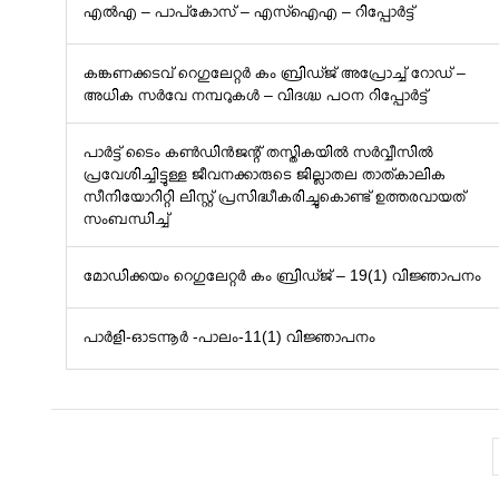
എൽഎ – പാപ്‌കോസ് – എസ്‌ഐ‌എ – റിപ്പോർട്ട്
കങ്കണക്കടവ് റെഗുലേറ്റർ കം ബ്രിഡ്ജ് അപ്രോച്ച് റോഡ് –
അധിക സർവേ നമ്പറുകൾ – വിദഗ്ദ്ധ പഠന റിപ്പോർട്ട്
പാര്‍ട്ട് ടൈം കണ്‍ഡിന്‍ജന്റ്‍ തസ്തികയില്‍ സര്‍വ്വീസില്‍
പ്രവേശിച്ചിട്ടുള്ള ജീവനക്കാരുടെ ജില്ലാതല താത്കാലിക
സീനിയോറിറ്റി ലിസ്റ്റ് പ്രസിദ്ധീകരിച്ചുകൊണ്ട് ഉത്തരവായത്
സംബന്ധിച്ച്
മോഡിക്കയം റെഗുലേറ്റർ കം ബ്രിഡ്ജ് – 19(1) വിജ്ഞാപനം
പാർളി-ഓടന്നൂർ -പാലം-11(1) വിജ്ഞാപനം