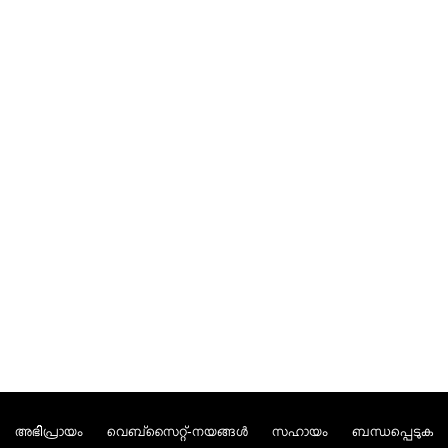
അഭിപ്രായം
വെബ്സൈറ്റ്-നയങ്ങള്‍
സഹായം
ബന്ധപ്പെടുക