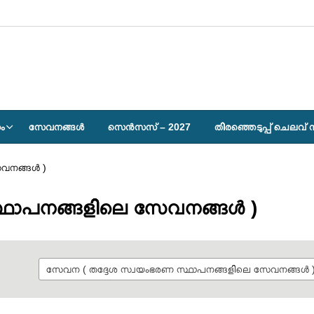
ം
സേവനങ്ങള്‍
സെൻസസ് – 2027
തിരഞ്ഞെടുപ്പ് ചെലവ്
േവനങ്ങൾ )
്ഥാപനങ്ങളിലെ സേവനങ്ങൾ )