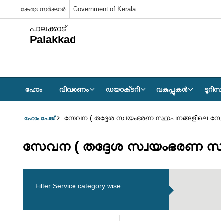
കേരള സർക്കാർ
Government of Kerala
പാലക്കാട്
Palakkad
ഹോം
വിവരണം
ഡയറക്‌ടറി
വകുപ്പുകള്‍
ടൂറിസ
സേവന ( തദ്ദേശ സ്വയംഭരണ സ്ഥാപനങ്ങളിലെ സ
ഹോം പേജ്
സേവന ( തദ്ദേശ സ്വയംഭരണ സ
Filter Service category wise